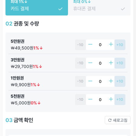
최대 1%↓
최대 0%↓
카드 결제
휴대폰 결제
02
권종 및 수량
5만원권
-10
+10
￦49,500원
1%↓
3만원권
-10
+10
￦29,700원
1%↓
1만원권
-10
+10
￦9,900원
1%↓
5천원권
-10
+10
￦5,000원
0%↓
03
금액 확인
새로고침